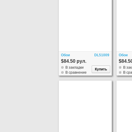
Обои
DL51009
Обои
$84.50 рул.
$84.5
В закладки
В за
В сравнение
В ср