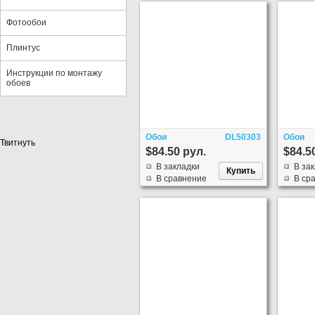
Фотообои
Плинтус
Инструкции по монтажу
обоев
Обои
DL50303
Обои
Твитнуть
$84.50 рул.
$84.5
В закладки
В за
В сравнение
В ср