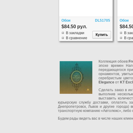
Обои
DL51705
Обои
$84.50 рул.
$84.5
В закладки
В за
В сравнение
В ср
Коллекция обоев
Fr
эпохе времен Нап
передающегося при 
орнаментов, увиты
серебристым цвет
Elegance
от
KT Excl
Сделать заказ в и
выполнив нескольк
выставить количес
курьерскую службу доставки, оплатить з
Днепропетровск, Львов и другие города)
транспортную компанию «Автолюкс», либо о
Будем рады видеть вас в числе наших клиен