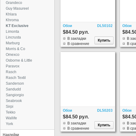
Grandeco
Guy Masureel
Khlara
Khroma
KT Exclusive
Обои
DL50102
Обои
Limonta
$84.50 рул.
$84.5
Lincrusta
В закладки
В за
Marburg
В сравнение
В ср
Morris & Co
Omexco
Osborne & Little
Paravox
Rasch
Rasch Textil
Sanderson
Sandudd
Sangiorgio
Seabrook
Sirpi
Обои
DL50203
Обои
Tekko
$84.50 рул.
$84.5
Wallife
В закладки
В за
York
В сравнение
В ср
Наклейки