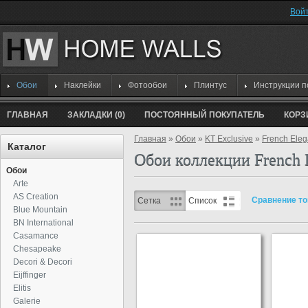
Вой
Обои
Наклейки
Фотообои
Плинтус
Инструкции п
ГЛАВНАЯ
ЗАКЛАДКИ (0)
ПОСТОЯННЫЙ ПОКУПАТЕЛЬ
КОРЗ
Главная
»
Обои
»
KT Exclusive
»
French Ele
Каталог
Обои коллекции French 
Обои
Arte
AS Creation
Сравнение то
Сетка
Список
Blue Mountain
BN International
Casamance
Chesapeake
Decori & Decori
Eijffinger
Elitis
Galerie