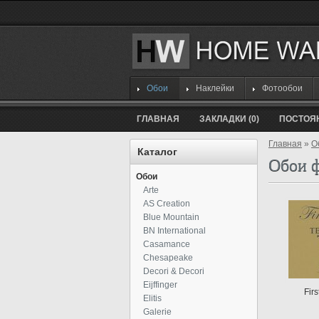
Обои
Наклейки
Фотообои
ГЛАВНАЯ
ЗАКЛАДКИ (0)
ПОСТОЯ
Главная
»
О
Каталог
Обои 
Обои
Arte
AS Creation
Blue Mountain
BN International
Casamance
Chesapeake
Decori & Decori
Eijffinger
Firs
Elitis
Galerie