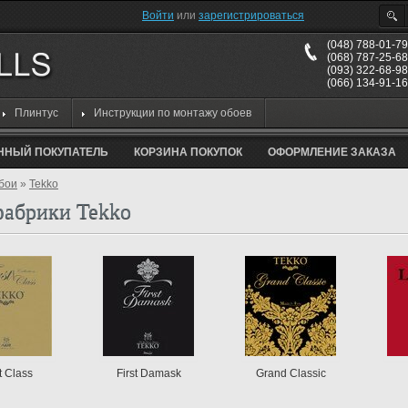
Войти
или
зарегистрироваться
(048)
788-01-79
(068)
787-25-68
(093)
322-68-98
(066)
134-91-16
Плинтус
Инструкции по монтажу обоев
ННЫЙ ПОКУПАТЕЛЬ
КОРЗИНА ПОКУПОК
ОФОРМЛЕНИЕ ЗАКАЗА
бои
»
Tekko
фабрики Tekko
t Class
First Damask
Grand Classic