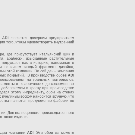
м
ADI
, является дочерним предприятием
ля того, чтобы удовлетворить внутренний
е, где присутствует итальянский шик и
ля, арабески, изысканные растительные
, погружают нас в историю, напоминая о
и величием каждый фрагмент дизайна,
ми этой компании. По сей день, компания
нных покрытий. В производстве обоев
ADI
пользованием натуральных материалов.
наменты от классических, до современных
, добавляемом в краску при производстве
одаря этому ингредиенту, обои на стенах
пчелиным воском наносится вручную, что
чества является предложение фабрики по
нки. Для полноценного производственного
готового изделия.
укции компании
ADI
. Эти обои вы можете