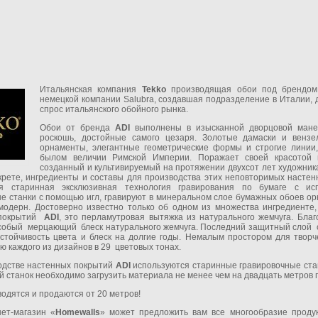
Итальянская компания
Tekko
производящая обои под брендо
немецкой компании Salubra, создавшая подразделение в Италии, д
спрос итальянского обойного рынка.
Обои от бренда
ADI
выполнены в изысканной дворцовой манер
роскошь, достойные самого цезаря. Золотые дамаски и вензе
орнаменты, элегантные геометрические формы и строгие линии
былом величии Римской Империи. Поражает своей красотой 
созданный и культивируемый на протяжении двухсот лет художника
екрете, ингредиенты и составы для производства этих неповторимых насте
я старинная эксклюзивная технология гравирования по бумаге с ис
 станки с помощью игл, гравируют в минеральном слое бумажных обоев ор
 модерн. Достоверно известно только об одном из множества ингредиенте
 покрытий
ADI
, это перламутровая вытяжка из натурального жемчуга. Благ
собый мерцающий блеск натурального жемчуга. Последний защитный слой с 
устойчивость цвета и блеск на долгие годы. Немалым простором для твор
ю каждого из дизайнов в 29 цветовых тонах.
одстве настенных покрытий
ADI
используются старинные гравировочные ста
ой станок необходимо загрузить материала не менее чем на двадцать метров 
одятся и продаются от 20 метров!
ет-магазин «
Homewalls
» может предложить вам все многообразие прод