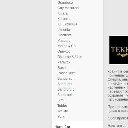
Grandeco
Guy Masureel
Khlara
Khroma
KT Exclusive
Limonta
Lincrusta
Marburg
Morris & Co
Omexco
Osborne & Little
Paravox
Rasch
хранит в с
Rasch Textil
применяетс
Sanderson
Специальные
«hi-teck» и
Sandudd
настенных
Sangiorgio
передают о
Seabrook
сохраняет 
изготовлени
Sirpi
Tekko
При произв
цикла в так
Wallife
York
Обои произв
Наш интерн
Наклейки