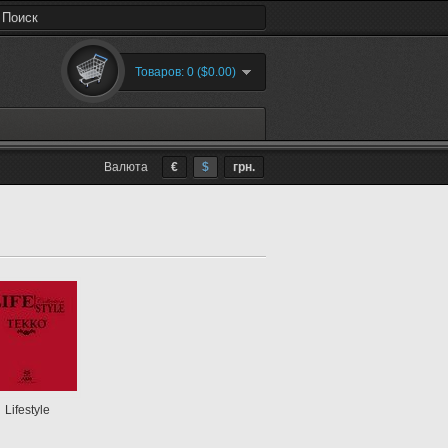
Товаров: 0 ($0.00)
Валюта
€
$
грн.
Lifestyle